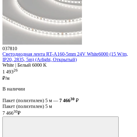
037810
Светодиодная лента RT-A160-5mm 24V White6000 (15 W/m,
IP20, 2835, 5m) (Arlight, Открытый)
White | Белый 6000 K
26
1 493
₽/м
В наличии
30
Пакет (полиэтилен) 5 м —
7 466
₽
Пакет (полиэтилен) 5 м
30
7 466
₽