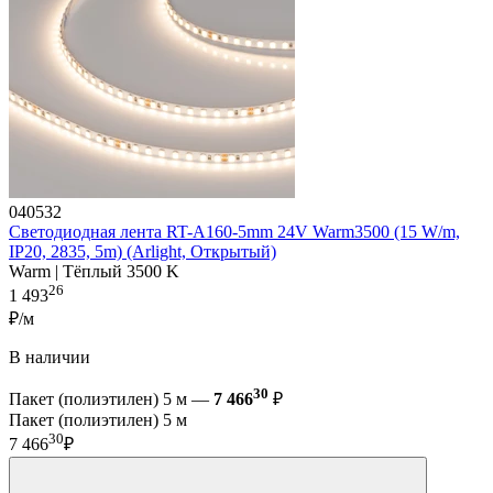
040532
Светодиодная лента RT-A160-5mm 24V Warm3500 (15 W/m,
IP20, 2835, 5m) (Arlight, Открытый)
Warm | Тёплый 3500 K
26
1 493
₽/м
В наличии
30
Пакет (полиэтилен) 5 м —
7 466
₽
Пакет (полиэтилен) 5 м
30
7 466
₽