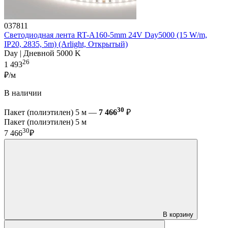
037811
Светодиодная лента RT-A160-5mm 24V Day5000 (15 W/m,
IP20, 2835, 5m) (Arlight, Открытый)
Day | Дневной 5000 K
26
1 493
₽/м
В наличии
30
Пакет (полиэтилен) 5 м —
7 466
₽
Пакет (полиэтилен) 5 м
30
7 466
₽
В корзину