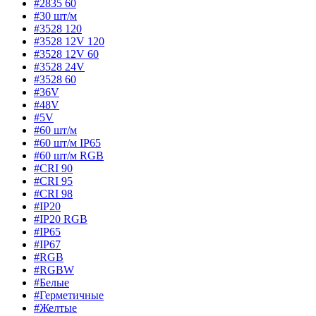
#2835 60
#30 шт/м
#3528 120
#3528 12V 120
#3528 12V 60
#3528 24V
#3528 60
#36V
#48V
#5V
#60 шт/м
#60 шт/м IP65
#60 шт/м RGB
#CRI 90
#CRI 95
#CRI 98
#IP20
#IP20 RGB
#IP65
#IP67
#RGB
#RGBW
#Белые
#Герметичные
#Желтые