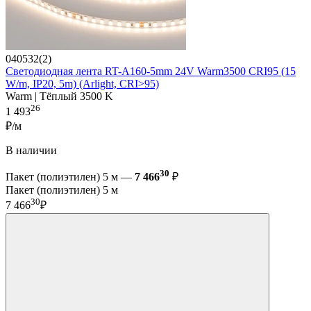
040532(2)
Светодиодная лента RT-A160-5mm 24V Warm3500 CRI95 (15
W/m, IP20, 5m) (Arlight, CRI>95)
Warm | Тёплый 3500 K
26
1 493
₽/м
В наличии
30
Пакет (полиэтилен) 5 м —
7 466
₽
Пакет (полиэтилен) 5 м
30
7 466
₽