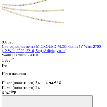
037825
Светодиодная лента MICROLED-M266-4mm 24V Warm2700
(12 W/m, IP20, 2216, 5m) (Arlight, узкая)
Warm | Тёплый 2700 K
52
1 388
₽/м
Нет в наличии
60
Пакет (полиэтилен) 5 м —
6 942
₽
Пакет (полиэтилен) 5 м
60
6 942
₽