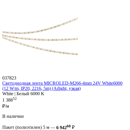
037823
Светодиодная лента MICROLED-M266-4mm 24V White6000
(12 W/m, IP20, 2216, 5m) (Arlight, узкая)
White | Белый 6000 K
52
1 388
₽/м
В наличии
60
Пакет (полиэтилен) 5 м —
6 942
₽