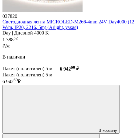
037820
Светодиодная лента MICROLED-M266-4mm 24V Day4000 (12
W/m, IP20, 2216, 5m) (Arlight, узкая)
Day | Дневной 4000 K
52
1 388
₽/м
В наличии
60
Пакет (полиэтилен) 5 м —
6 942
₽
Пакет (полиэтилен) 5 м
60
6 942
₽
В корзину