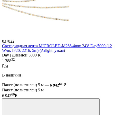
037822
Светодиодная лента MICROLED-M266-4mm 24V Day5000 (12
W/m, IP20, 2216, 5m) (Arlight, узкая)
Day | Дневной 5000 K
52
1 388
₽/м
В наличии
60
Пакет (полиэтилен) 5 м —
6 942
₽
Пакет (полиэтилен) 5 м
60
6 942
₽