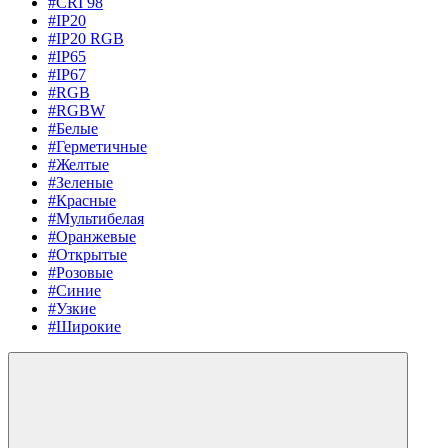
#CRI 98
#IP20
#IP20 RGB
#IP65
#IP67
#RGB
#RGBW
#Белые
#Герметичные
#Желтые
#Зеленые
#Красные
#Мультибелая
#Оранжевые
#Открытые
#Розовые
#Синие
#Узкие
#Широкие