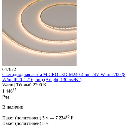
047872
Светодиодная лента MICROLED-M240-4mm 24V Warm2700 (8
W/m, IP20, 2216, 5m) (Arlight, 130 лм/Вт)
Warm | Тёплый 2700 K
87
1 446
₽/м
В наличии
35
Пакет (полиэтилен) 5 м —
7 234
₽
Пакет (полиэтилен) 5 м