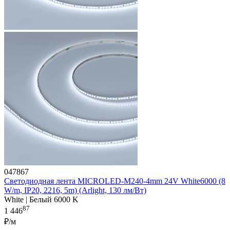
047867
Светодиодная лента MICROLED-M240-4mm 24V White6000 (8
W/m, IP20, 2216, 5m) (Arlight, 130 лм/Вт)
White | Белый 6000 K
87
1 446
₽/м