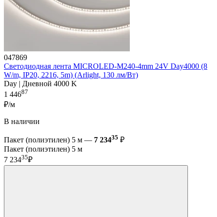
047869
Светодиодная лента MICROLED-M240-4mm 24V Day4000 (8
W/m, IP20, 2216, 5m) (Arlight, 130 лм/Вт)
Day | Дневной 4000 K
87
1 446
₽/м
В наличии
35
Пакет (полиэтилен) 5 м —
7 234
₽
Пакет (полиэтилен) 5 м
35
7 234
₽