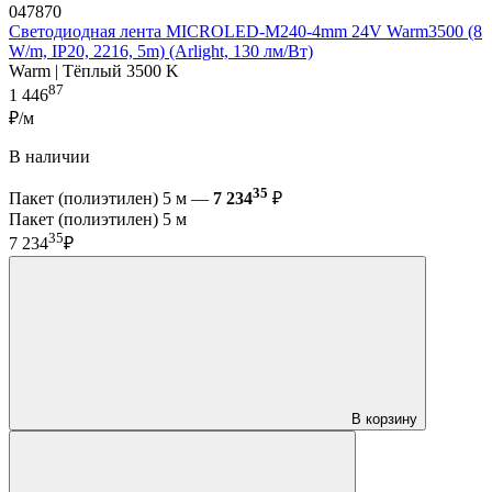
047870
Светодиодная лента MICROLED-M240-4mm 24V Warm3500 (8
W/m, IP20, 2216, 5m) (Arlight, 130 лм/Вт)
Warm | Тёплый 3500 K
87
1 446
₽/м
В наличии
35
Пакет (полиэтилен) 5 м —
7 234
₽
Пакет (полиэтилен) 5 м
35
7 234
₽
В корзину