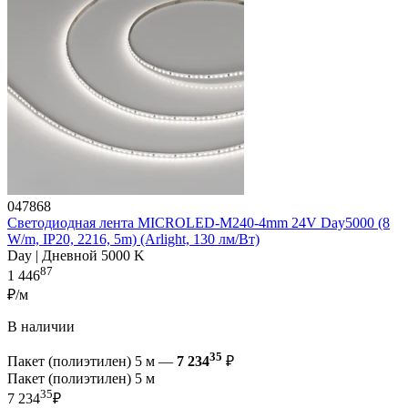
047868
Светодиодная лента MICROLED-M240-4mm 24V Day5000 (8
W/m, IP20, 2216, 5m) (Arlight, 130 лм/Вт)
Day | Дневной 5000 K
87
1 446
₽/м
В наличии
35
Пакет (полиэтилен) 5 м —
7 234
₽
Пакет (полиэтилен) 5 м
35
7 234
₽