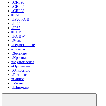
#CRI 90
#CRI 95
#CRI 98
#IP20
#IP20 RGB
#IP65
#IP67
#RGB
#RGBW
#Белые
#Герметичные
#Желтые
#Зеленые
#Красные
#Мультибелая
#Оранжевые
#Открытые
#Розовые
#Синие
#Узкие
#Широкие