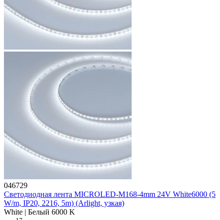
046729
Светодиодная лента MICROLED-M168-4mm 24V White6000 (5
W/m, IP20, 2216, 5m) (Arlight, узкая)
White | Белый 6000 K