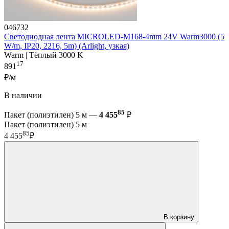
046732
Светодиодная лента MICROLED-M168-4mm 24V Warm3000 (5
W/m, IP20, 2216, 5m) (Arlight, узкая)
Warm | Тёплый 3000 K
17
891
₽/м
В наличии
85
Пакет (полиэтилен) 5 м —
4 455
₽
Пакет (полиэтилен) 5 м
85
4 455
₽
В корзину