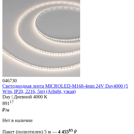
046730
Светодиодная лента MICROLED-M168-4mm 24V Day4000 (5
W/m, IP20, 2216, 5m) (Arlight, узкая)
Day | Дневной 4000 K
17
891
₽/м
Нет в наличии
85
Пакет (полиэтилен) 5 м —
4 455
₽