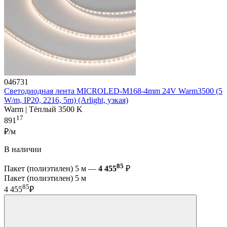
046731
Светодиодная лента MICROLED-M168-4mm 24V Warm3500 (5
W/m, IP20, 2216, 5m) (Arlight, узкая)
Warm | Тёплый 3500 K
17
891
₽/м
В наличии
85
Пакет (полиэтилен) 5 м —
4 455
₽
Пакет (полиэтилен) 5 м
85
4 455
₽