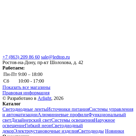
+7 (863) 209 86 60
sale@ledtop.ru
Ростов-на-Дону, пр-кт Шолохова, д. 42
Работаем:
Пн-Пт
9:00 – 18:00
Сб
10:00 - 17:00
Показать все магазины
Правовая информация
© Разработано в
Arlight
, 2026
Каталог
Светодиодные ленты
Источники питания
Системы управления
и автоматизации
Алюминиевые профили
Функциональный
свет
Дизайнерский свет
Системы освещения
Наружное
освещение
Гибкий неон
Светодиодный
декор
Электроустановочные изделия
Светодиоды
Новинки