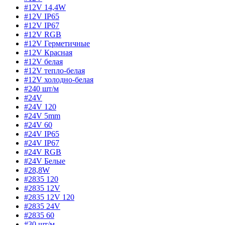
#12V 14,4W
#12V IP65
#12V IP67
#12V RGB
#12V Герметичные
#12V Красная
#12V белая
#12V тепло-белая
#12V холодно-белая
#240 шт/м
#24V
#24V 120
#24V 5mm
#24V 60
#24V IP65
#24V IP67
#24V RGB
#24V Белые
#28,8W
#2835 120
#2835 12V
#2835 12V 120
#2835 24V
#2835 60
#30 шт/м