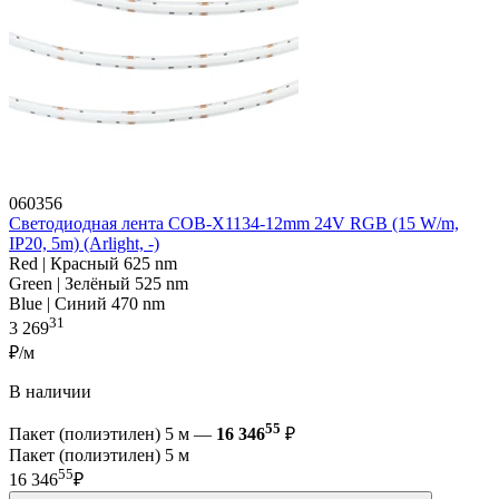
060356
Светодиодная лента COB-X1134-12mm 24V RGB (15 W/m,
IP20, 5m) (Arlight, -)
Red | Красный 625 nm
Green | Зелёный 525 nm
Blue | Синий 470 nm
31
3 269
₽/м
В наличии
55
Пакет (полиэтилен) 5 м —
16 346
₽
Пакет (полиэтилен) 5 м
55
16 346
₽