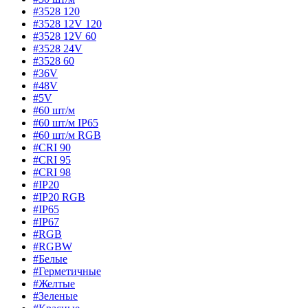
#3528 120
#3528 12V 120
#3528 12V 60
#3528 24V
#3528 60
#36V
#48V
#5V
#60 шт/м
#60 шт/м IP65
#60 шт/м RGB
#CRI 90
#CRI 95
#CRI 98
#IP20
#IP20 RGB
#IP65
#IP67
#RGB
#RGBW
#Белые
#Герметичные
#Желтые
#Зеленые