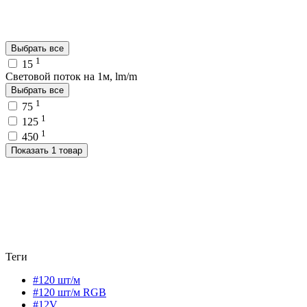
Выбрать все
1
15
Световой поток на 1м, lm/m
Выбрать все
1
75
1
125
1
450
Показать 1 товар
Теги
#120 шт/м
#120 шт/м RGB
#12V