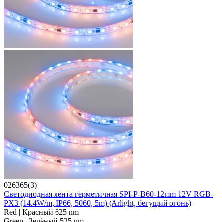
026365(3)
Светодиодная лента герметичная SPI-P-B60-12mm 12V RGB-
PX3 (14.4W/m, IP66, 5060, 5m) (Arlight, бегущий огонь)
Red | Красный 625 nm
Green | Зелёный 525 nm