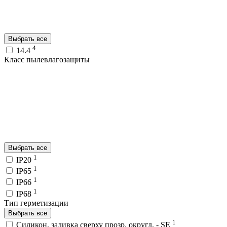
Выбрать все
4
14.4
Класс пылевлагозащиты
Выбрать все
1
IP20
1
IP65
1
IP66
1
IP68
Тип герметизации
Выбрать все
1
Силикон, заливка сверху прозр. округл. - SE