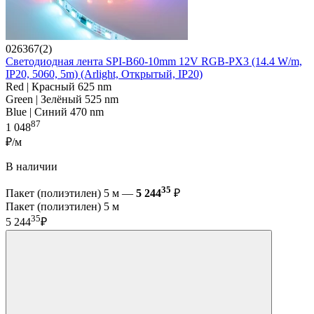
026367(2)
Светодиодная лента SPI-B60-10mm 12V RGB-PX3 (14.4 W/m,
IP20, 5060, 5m) (Arlight, Открытый, IP20)
Red | Красный 625 nm
Green | Зелёный 525 nm
Blue | Синий 470 nm
87
1 048
₽/м
В наличии
35
Пакет (полиэтилен) 5 м —
5 244
₽
Пакет (полиэтилен) 5 м
35
5 244
₽