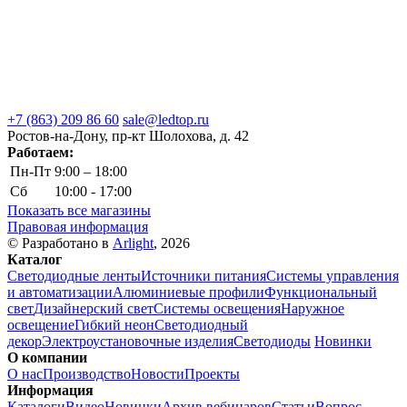
+7 (863) 209 86 60
sale@ledtop.ru
Ростов-на-Дону, пр-кт Шолохова, д. 42
Работаем:
Пн-Пт
9:00 – 18:00
Сб
10:00 - 17:00
Показать все магазины
Правовая информация
© Разработано в
Arlight
, 2026
Каталог
Светодиодные ленты
Источники питания
Системы управления
и автоматизации
Алюминиевые профили
Функциональный
свет
Дизайнерский свет
Системы освещения
Наружное
освещение
Гибкий неон
Светодиодный
декор
Электроустановочные изделия
Светодиоды
Новинки
О компании
О нас
Производство
Новости
Проекты
Информация
Каталоги
Видео
Новинки
Архив вебинаров
Статьи
Вопрос-