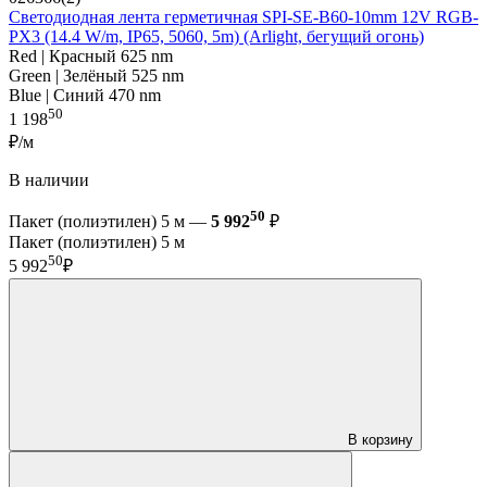
Светодиодная лента герметичная SPI-SE-B60-10mm 12V RGB-
PX3 (14.4 W/m, IP65, 5060, 5m) (Arlight, бегущий огонь)
Red | Красный 625 nm
Green | Зелёный 525 nm
Blue | Синий 470 nm
50
1 198
₽/м
В наличии
50
Пакет (полиэтилен) 5 м —
5 992
₽
Пакет (полиэтилен) 5 м
50
5 992
₽
В корзину