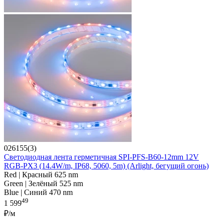
026155(3)
Светодиодная лента герметичная SPI-PFS-B60-12mm 12V
RGB-PX3 (14.4W/m, IP68, 5060, 5m) (Arlight, бегущий огонь)
Red | Красный 625 nm
Green | Зелёный 525 nm
Blue | Синий 470 nm
49
1 599
₽/м