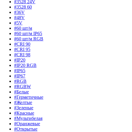
#3528 24V
#3528 60
#36V
#48V
#5V
#60 шт/м
#60 шт/м IP65
#60 шт/м RGB
#CRI 90
#CRI 95
#CRI 98
#IP20
#IP20 RGB
#IP65
#IP67
#RGB
#RGBW
#Белые
#Герметичные
#Желтые
#Зеленые
#Красные
#Мультибелая
#Оранжевые
#Открытые