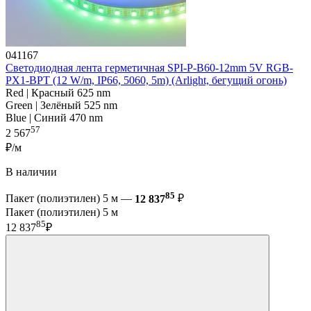
041167
Светодиодная лента герметичная SPI-P-B60-12mm 5V RGB-
PX1-BPT (12 W/m, IP66, 5060, 5m) (Arlight, бегущий огонь)
Red | Красный 625 nm
Green | Зелёный 525 nm
Blue | Синий 470 nm
57
2 567
₽/м
В наличии
85
Пакет (полиэтилен) 5 м —
12 837
₽
Пакет (полиэтилен) 5 м
85
12 837
₽