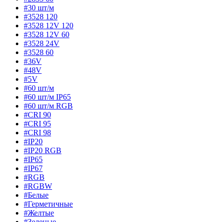
#30 шт/м
#3528 120
#3528 12V 120
#3528 12V 60
#3528 24V
#3528 60
#36V
#48V
#5V
#60 шт/м
#60 шт/м IP65
#60 шт/м RGB
#CRI 90
#CRI 95
#CRI 98
#IP20
#IP20 RGB
#IP65
#IP67
#RGB
#RGBW
#Белые
#Герметичные
#Желтые
#Зеленые