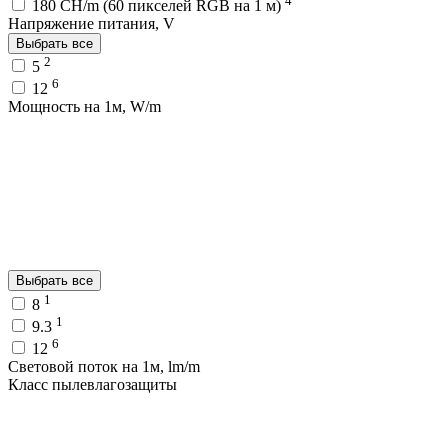
180 CH/m (60 пикселей RGB на 1 м)
Напряжение питания, V
Выбрать все
2
5
6
12
Мощность на 1м, W/m
Выбрать все
1
8
1
9.3
6
12
Световой поток на 1м, lm/m
Класс пылевлагозащиты