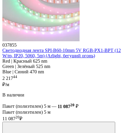
037855
Светодиодная лента SPI-B60-10mm 5V RGB-PX1-BPT (12
W/m, IP20, 5060, 5m) (Arlight, бегущий огонь)
Red | Красный 625 nm
Green | Зелёный 525 nm
Blue | Синий 470 nm
44
2 217
₽/м
В наличии
20
Пакет (полиэтилен) 5 м —
11 087
₽
Пакет (полиэтилен) 5 м
20
11 087
₽