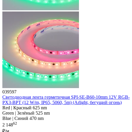
039597
Светодиодная лента герметичная SPI-SE-B60-10mm 12V RGB-
PX3-BPT (12 W/m, IP65, 5060, 5m) (Arlight, бегущий огонь)
Red | Красный 625 nm
Green | Зелёный 525 nm
Blue | Синий 470 nm
62
2 148
₽/м