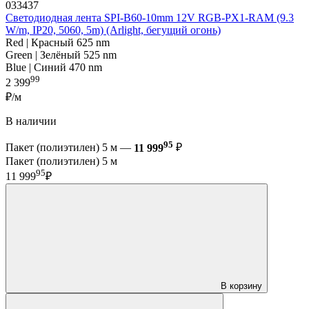
033437
Светодиодная лента SPI-B60-10mm 12V RGB-PX1-RAM (9.3
W/m, IP20, 5060, 5m) (Arlight, бегущий огонь)
Red | Красный 625 nm
Green | Зелёный 525 nm
Blue | Синий 470 nm
99
2 399
₽/м
В наличии
95
Пакет (полиэтилен) 5 м —
11 999
₽
Пакет (полиэтилен) 5 м
95
11 999
₽
В корзину