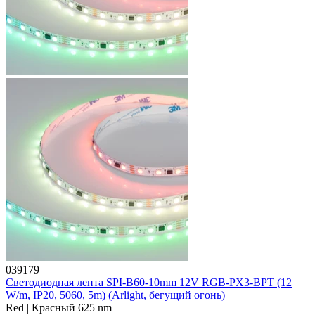
039179
Светодиодная лента SPI-B60-10mm 12V RGB-PX3-BPT (12
W/m, IP20, 5060, 5m) (Arlight, бегущий огонь)
Red | Красный 625 nm