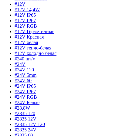
#12V
#12V 14,4W
#12V IP65
#12V IP67
#12V RGB
#12V Герметичные
#12V Красная
#12V белая
#12V тепло-белая
#12V холодно-белая
#240 шт/м
#24V
#24V 120
#24V 5mm
#24V 60
#24V IP65
#24V IP67
#24V RGB
#24V Белые
#28,8W
#2835 120
#2835 12V
#2835 12V 120
#2835 24V
#2835 60