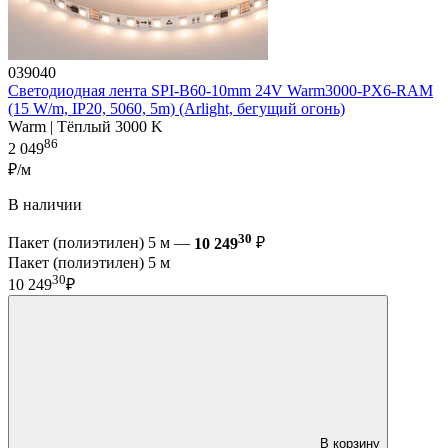
039040
Светодиодная лента SPI-B60-10mm 24V Warm3000-PX6-RAM
(15 W/m, IP20, 5060, 5m) (Arlight, бегущий огонь)
Warm | Тёплый 3000 K
86
2 049
₽/м
В наличии
30
Пакет (полиэтилен) 5 м —
10 249
₽
Пакет (полиэтилен) 5 м
30
10 249
₽
В корзину