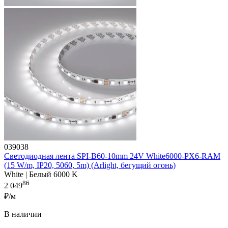
039038
Светодиодная лента SPI-B60-10mm 24V White6000-PX6-RAM
(15 W/m, IP20, 5060, 5m) (Arlight, бегущий огонь)
White | Белый 6000 K
86
2 049
₽/м
В наличии