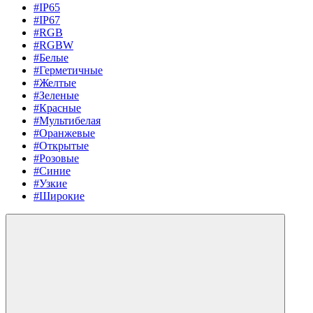
#IP65
#IP67
#RGB
#RGBW
#Белые
#Герметичные
#Желтые
#Зеленые
#Красные
#Мультибелая
#Оранжевые
#Открытые
#Розовые
#Синие
#Узкие
#Широкие