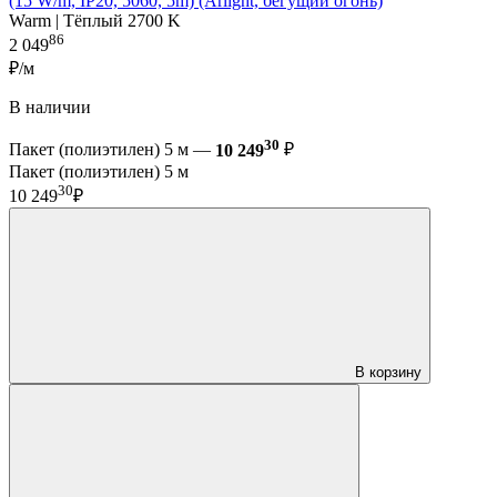
(15 W/m, IP20, 5060, 5m) (Arlight, бегущий огонь)
Warm | Тёплый 2700 K
86
2 049
₽/м
В наличии
30
Пакет (полиэтилен) 5 м —
10 249
₽
Пакет (полиэтилен) 5 м
30
10 249
₽
В корзину