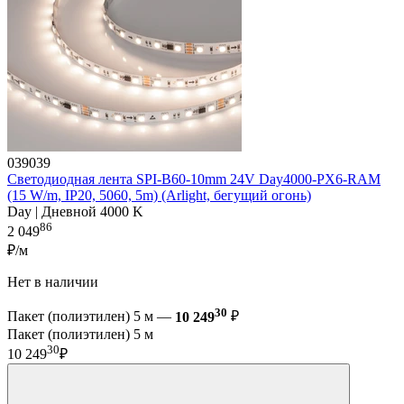
039039
Светодиодная лента SPI-B60-10mm 24V Day4000-PX6-RAM
(15 W/m, IP20, 5060, 5m) (Arlight, бегущий огонь)
Day | Дневной 4000 K
86
2 049
₽/м
Нет в наличии
30
Пакет (полиэтилен) 5 м —
10 249
₽
Пакет (полиэтилен) 5 м
30
10 249
₽