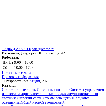
+7 (863) 209 86 60
sale@ledtop.ru
Ростов-на-Дону, пр-кт Шолохова, д. 42
Работаем:
Пн-Пт
9:00 – 18:00
Сб
10:00 - 17:00
Показать все магазины
Правовая информация
© Разработано в
Arlight
, 2026
Каталог
Светодиодные ленты
Источники питания
Системы управления
и автоматизации
Алюминиевые профили
Функциональный
свет
Дизайнерский свет
Системы освещения
Наружное
освещение
Гибкий неон
Светодиодный