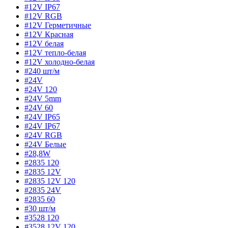
#12V IP67
#12V RGB
#12V Герметичные
#12V Красная
#12V белая
#12V тепло-белая
#12V холодно-белая
#240 шт/м
#24V
#24V 120
#24V 5mm
#24V 60
#24V IP65
#24V IP67
#24V RGB
#24V Белые
#28,8W
#2835 120
#2835 12V
#2835 12V 120
#2835 24V
#2835 60
#30 шт/м
#3528 120
#3528 12V 120