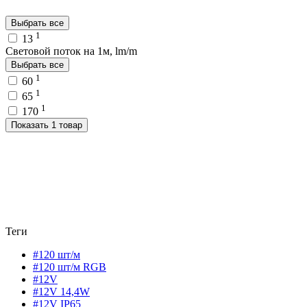
Выбрать все
1
13
Световой поток на 1м, lm/m
Выбрать все
1
60
1
65
1
170
Показать 1 товар
Теги
#120 шт/м
#120 шт/м RGB
#12V
#12V 14,4W
#12V IP65