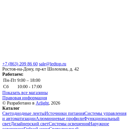
+7 (863) 209 86 60
sale@ledtop.ru
Ростов-на-Дону, пр-кт Шолохова, д. 42
Работаем:
Пн-Пт
9:00 – 18:00
Сб
10:00 - 17:00
Показать все магазины
Правовая информация
© Разработано в
Arlight
, 2026
Каталог
Светодиодные ленты
Источники питания
Системы управления
и автоматизации
Алюминиевые профили
Функциональный
свет
Дизайнерский свет
Системы освещения
Наружное
освещение
Гибкий неон
Светодиодный