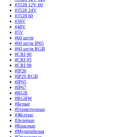
#3528 12V 60
#3528 24V
#3528 60
#36V
#48V
#5V
#60 шт/м
#60 шт/м IP65
#60 шт/м RGB
#CRI 90
#CRI 95
#CRI 98
#IP20
#IP20 RGB
#IP65
#IP67
#RGB
#RGBW
#Белые
#Герметичные
#Желтые
#Зеленые
#Красные
#Мультибелая
#Оранжевые