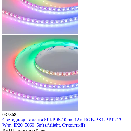
037868
Светодиодная лента SPI-B96-10mm 12V RGB-PX1-BPT (13
W/m, IP20, 5060, 5m) (Arlight, Открытый)
Red | Красный 625 nm