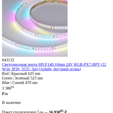
043132
Светодиодная лента SPI-F140-10mm 24V RGB-PX7-BPT (22
W/m, IP20, 3535, 5m) (Arlight, бегущий огонь)
Red | Красный 625 nm
Green | Зелёный 525 nm
Blue | Синий 470 nm
01
3 386
₽/м
В наличии
05
Пакет (полиэтилен) 5 м —
16 930
₽