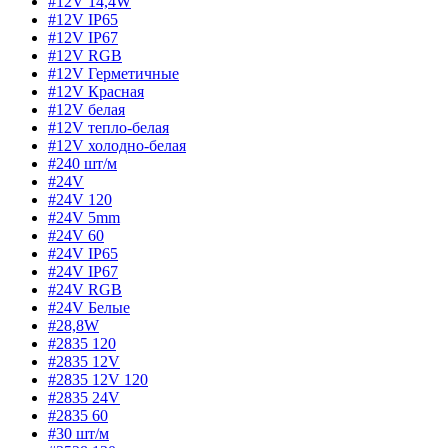
#12V 14,4W
#12V IP65
#12V IP67
#12V RGB
#12V Герметичные
#12V Красная
#12V белая
#12V тепло-белая
#12V холодно-белая
#240 шт/м
#24V
#24V 120
#24V 5mm
#24V 60
#24V IP65
#24V IP67
#24V RGB
#24V Белые
#28,8W
#2835 120
#2835 12V
#2835 12V 120
#2835 24V
#2835 60
#30 шт/м