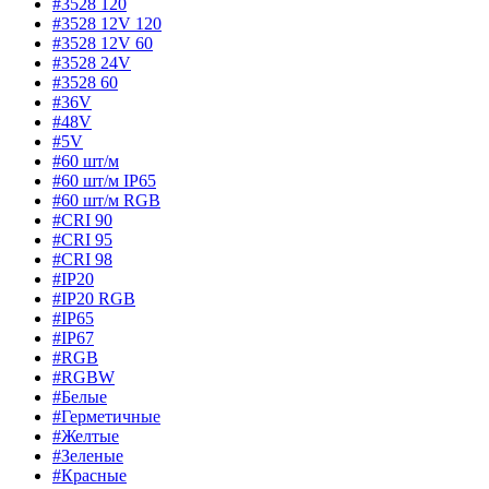
#3528 120
#3528 12V 120
#3528 12V 60
#3528 24V
#3528 60
#36V
#48V
#5V
#60 шт/м
#60 шт/м IP65
#60 шт/м RGB
#CRI 90
#CRI 95
#CRI 98
#IP20
#IP20 RGB
#IP65
#IP67
#RGB
#RGBW
#Белые
#Герметичные
#Желтые
#Зеленые
#Красные