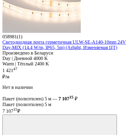
058981(1)
Светодиодная лента герметичная ULW-SE-A140-10mm 24V
Day-MIX (14.4 W/m, IP65, 5m) (Arlight, Изменяемая ЦТ)
Произведено в Беларуси
Day | Дневной 4000 K
Warm | Тёплый 2400 K
47
1 421
₽/м
Нет в наличии
35
Пакет (полиэтилен) 5 м —
7 107
₽
Пакет (полиэтилен) 5 м
35
7 107
₽