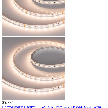
052835
Светодиодная лента UL-A140-10mm 24V Day-MIX (20 W/m,